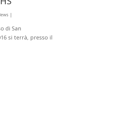
IHS
News
|
o di San
6 si terrà, presso il