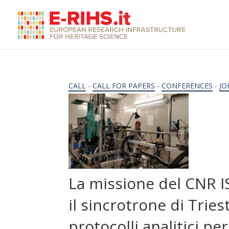
CALL
-
CALL FOR PAPERS
-
CONFERENCES
-
JO
La missione del CNR IS
il sincrotrone di Tries
protocolli analitici per