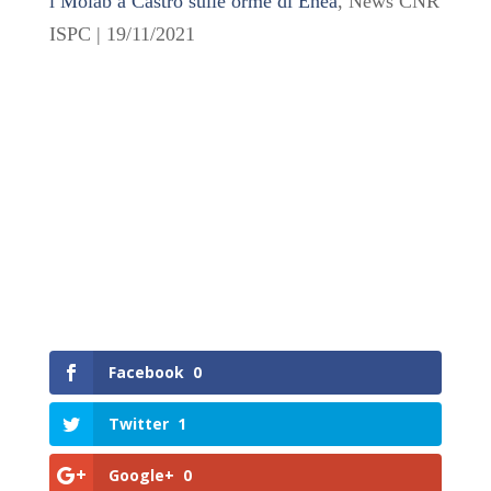
l Molab a Castro sulle orme di Enea
, News CNR
ISPC | 19/11/2021
Facebook
0
Twitter
1
Google+
0