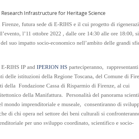
n Research Infrastructure for Heritage Science
a Firenze, futura sede di E-RIHS e il cui progetto di rigeneraz
ll’evento, l’11 ottobre 2022 , dalle ore 14:30 alle ore 18:00, s
 del suo impatto socio-economico nell’ambito delle grandi sfi
a E-RIHS IP and
IPERION HS
parteciperanno, rappresentanti
ti delle istituzioni della Regione Toscana, del Comune di Fir
nti della Fondazione Cassa di Risparmio di Firenze, al cui
hitettonico della Manifattura. Personalità del panorama scienti
del mondo imprenditoriale e museale, consentiranno di svilup
iche di chi opera nel settore dei beni culturali si confronterann
nditoriale per uno sviluppo coordinato, scientifico e socio-