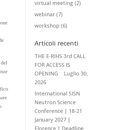
virtual meeting
(2)
webinar
(7)
ione
workshop
(6)
i
de
Articoli recenti
THE E-RIHS 3rd CALL
 del
FOR ACCESS IS
enze
OPENING
Luglio 30,
2026
fico
International SISN
pare
Neutron Science
o
Conference | 18-21
January 2027 |
Florence | Deadline