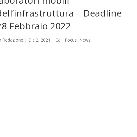
laboratori mobili
dell’infrastruttura – Deadline
28 Febbraio 2022
a
Redazione
|
Dic 2, 2021
|
Call
,
Focus
,
News
|