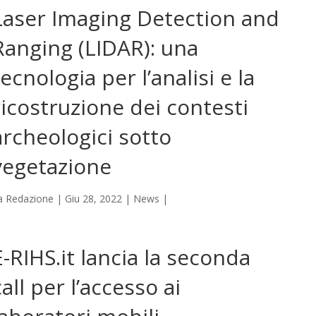
Laser Imaging Detection and
Ranging (LIDAR): una
tecnologia per l’analisi e la
ricostruzione dei contesti
archeologici sotto
vegetazione
a
Redazione
|
Giu 28, 2022
|
News
|
E-RIHS.it lancia la seconda
call per l’accesso ai