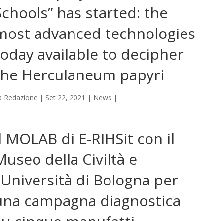
Schools” has started: the
most advanced technologies
today available to decipher
the Herculaneum papyri
a
Redazione
|
Set 22, 2021
|
News
|
Il MOLAB di E-RIHSit con il
Museo della Civiltà e
l’Università di Bologna per
una campagna diagnostica