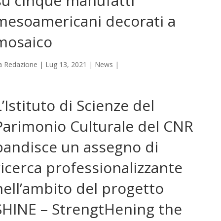
su cinque manufatti
mesoamericani decorati a
mosaico
a
Redazione
|
Lug 13, 2021
|
News
|
L’Istituto di Scienze del
Parimonio Culturale del CNR
bandisce un assegno di
ricerca professionalizzante
nell’ambito del progetto
SHINE – StrengtHening the