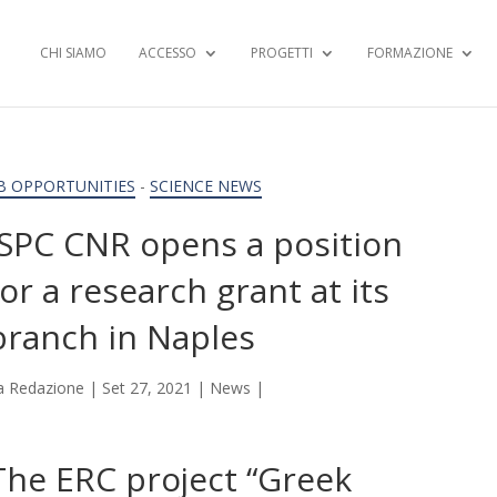
CHI SIAMO
ACCESSO
PROGETTI
FORMAZIONE
B OPPORTUNITIES
-
SCIENCE NEWS
ISPC CNR opens a position
for a research grant at its
branch in Naples
a
Redazione
|
Set 27, 2021
|
News
|
The ERC project “Greek