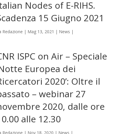
Italian Nodes of E-RIHS.
Scadenza 15 Giugno 2021
a
Redazione
|
Mag 13, 2021
|
News
|
CNR ISPC on Air – Speciale
‘Notte Europea dei
Ricercatori 2020’: Oltre il
passato – webinar 27
novembre 2020, dalle ore
10.00 alle 12.30
a
Redazione
|
Nov 18, 2020
|
News
|