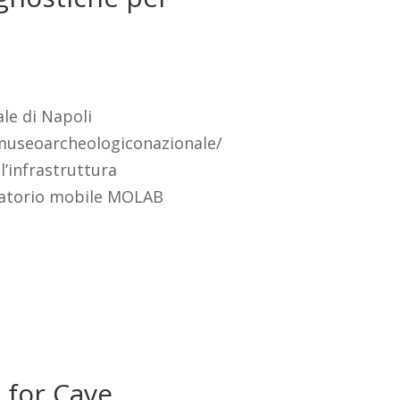
le di Napoli
t/museoarcheologiconazionale/
ll’infrastruttura
boratorio mobile MOLAB
 for Cave