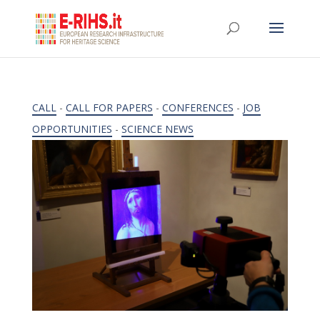
CALL
-
CALL FOR PAPERS
-
CONFERENCES
-
JOB
OPPORTUNITIES
-
SCIENCE NEWS