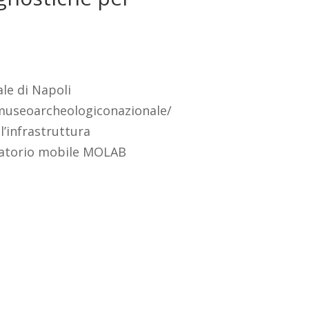
le di Napoli
t/museoarcheologiconazionale/
ll’infrastruttura
boratorio mobile MOLAB