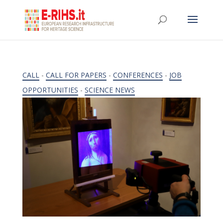
CALL
-
CALL FOR PAPERS
-
CONFERENCES
-
JOB
OPPORTUNITIES
-
SCIENCE NEWS