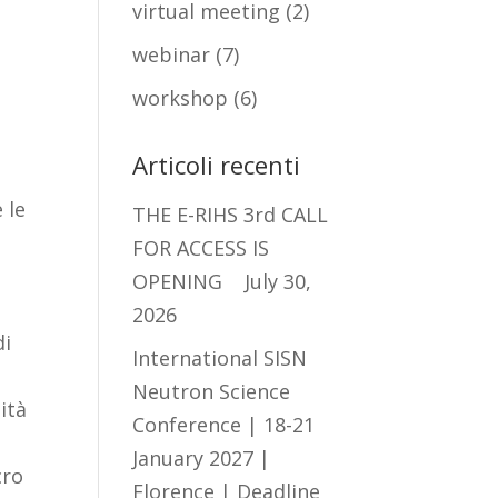
virtual meeting
(2)
webinar
(7)
workshop
(6)
Articoli recenti
 le
THE E-RIHS 3rd CALL
FOR ACCESS IS
i
OPENING
July 30,
2026
di
International SISN
Neutron Science
ità
Conference | 18-21
o
January 2027 |
cro
Florence | Deadline