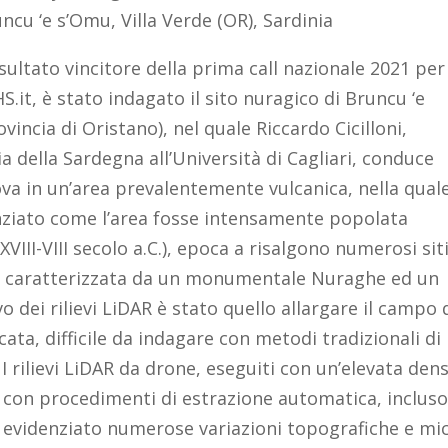
ncu ‘e s’Omu, Villa Verde (OR), Sardinia
sultato vincitore della prima call nazionale 2021 per
HS.it, è stato indagato il sito nuragico di Bruncu ‘e
ovincia di Oristano), nel quale Riccardo Cicilloni,
a della Sardegna all’Università di Cagliari, conduce
trova in un’area prevalentemente vulcanica, nella quale
nziato come l’area fosse intensamente popolata
XVIII-VIII secolo a.C.), epoca a risalgono numerosi sit
mu, caratterizzata da un monumentale Nuraghe ed un
 dei rilievi LiDAR è stato quello allargare il campo 
ta, difficile da indagare con metodi tradizionali di
 I rilievi LiDAR da drone, eseguiti con un’elevata dens
 con procedimenti di estrazione automatica, inclus
 evidenziato numerose variazioni topografiche e mi