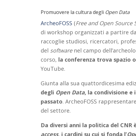
Promuovere la cultura degli
Open Data
ArcheoFOSS
(
Free and Open Source 
di workshop organizzati a partire dal
raccoglie studiosi, ricercatori, profe
del
software
nel campo dell’archeolog
corso,
la conferenza trova spazio o
YouTube.
Giunta alla sua quattordicesima ediz
degli
Open Data,
la condivisione e i
passato
. ArcheoFOSS rappresentare
del settore.
Da diversi anni la politica del CNR
access
, i cardini su cui si fonda l’
Op