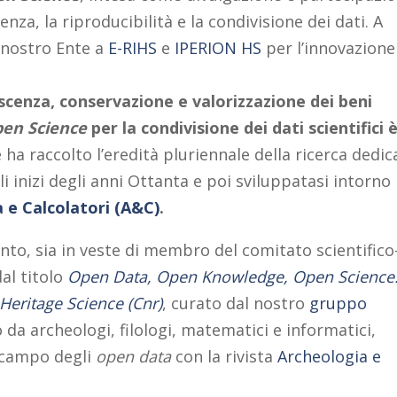
nza, la riproducibilità e la condivisione dei dati. A
l nostro Ente a
E-RIHS
e
IPERION HS
per l’innovazione
scenza, conservazione e valorizzazione dei beni
en Science
per la condivisione dei dati scientifici 
e ha raccolto l’eredità pluriennale della ricerca dedic
li inizi degli anni Ottanta e poi sviluppatasi intorno
 e Calcolatori (A&C)
.
ento, sia in veste di membro del comitato scientifico
dal titolo
Open Data, Open Knowledge, Open Science
Heritage Science (Cnr)
, curato dal nostro
gruppo
da archeologi, filologi, matematici e informatici,
l campo degli
open data
con la rivista
Archeologia e