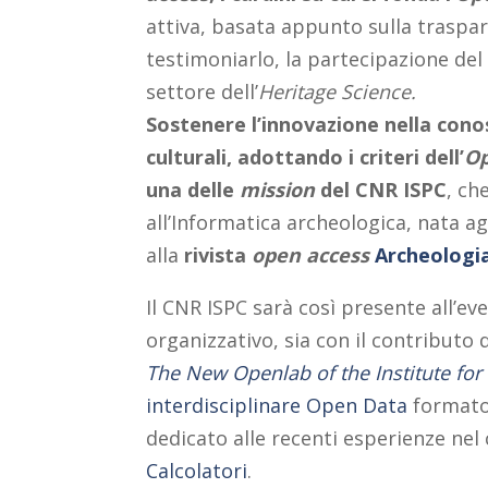
attiva, basata appunto sulla traspare
testimoniarlo, la partecipazione de
settore dell’
Heritage Science.
Sostenere l’innovazione nella cono
culturali, adottando i criteri dell’
Op
una delle
mission
del CNR ISPC
, ch
all’Informatica archeologica, nata ag
alla
rivista
open access
Archeologia
Il CNR ISPC sarà così presente all’ev
organizzativo, sia con il contributo 
The New Openlab of the Institute for 
interdisciplinare Open Data
formato 
dedicato alle recenti esperienze ne
Calcolatori
.