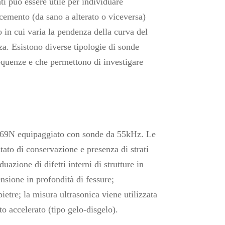
ti può essere utile per individuare
cemento (da sano a alterato o viceversa)
 in cui varia la pendenza della curva del
za. Esistono diverse tipologie di sonde
equenze e che permettono di investigare
369N equipaggiato con sonde da 55kHz. Le
tato di conservazione e presenza di strati
azione di difetti interni di strutture in
sione in profondità di fessure;
ietre; la misura ultrasonica viene utilizzata
o accelerato (tipo gelo-disgelo).