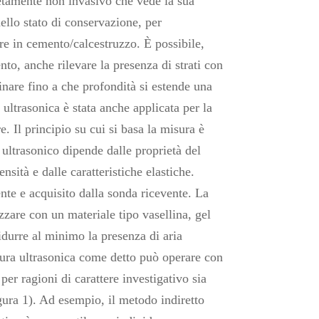
tamente non invasivo che vede la sua
ello stato di conservazione, per
ture in cemento/calcestruzzo. È possibile,
to, anche rilevare la presenza di strati con
inare fino a che profondità si estende una
 ultrasonica è stata anche applicata per la
e. Il principio su cui si basa la misura è
o ultrasonico dipende dalle proprietà del
nsità e dalle caratteristiche elastiche.
nte e acquisito dalla sonda ricevente. La
zzare con un materiale tipo vasellina, gel
ridurre al minimo la presenza di aria
isura ultrasonica come detto può operare con
per ragioni di carattere investigativo sia
igura 1). Ad esempio, il metodo indiretto